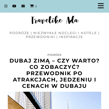
0
PODRÓŻE | NIEZWYKŁE NOCLEGI I HOTELE |
PRZEWODNIKI | INSPIRACJE
PODRÓŻE
DUBAJ ZIMĄ – CZY WARTO?
CO ZOBACZYĆ?
PRZEWODNIK PO
ATRAKCJACH, JEDZENIU I
CENACH W DUBAJU