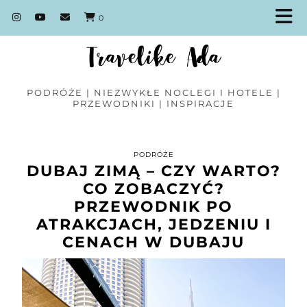
0
PODRÓŻE | NIEZWYKŁE NOCLEGI I HOTELE |
PRZEWODNIKI | INSPIRACJE
PODRÓŻE
DUBAJ ZIMĄ – CZY WARTO?
CO ZOBACZYĆ?
PRZEWODNIK PO
ATRAKCJACH, JEDZENIU I
CENACH W DUBAJU