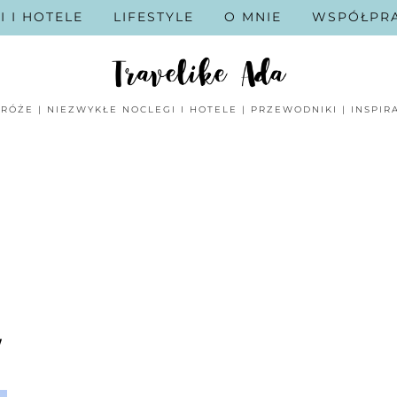
I I HOTELE
LIFESTYLE
O MNIE
WSPÓŁPR
RÓŻE | NIEZWYKŁE NOCLEGI I HOTELE | PRZEWODNIKI | INSPIR
W