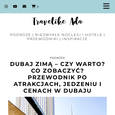
0
PODRÓŻE | NIEZWYKŁE NOCLEGI I HOTELE |
PRZEWODNIKI | INSPIRACJE
PODRÓŻE
DUBAJ ZIMĄ – CZY WARTO?
CO ZOBACZYĆ?
PRZEWODNIK PO
ATRAKCJACH, JEDZENIU I
CENACH W DUBAJU