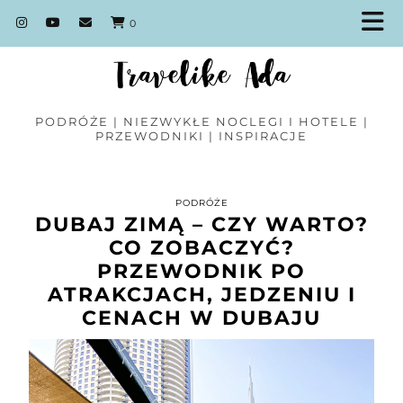
0
PODRÓŻE | NIEZWYKŁE NOCLEGI I HOTELE |
PRZEWODNIKI | INSPIRACJE
PODRÓŻE
DUBAJ ZIMĄ – CZY WARTO?
CO ZOBACZYĆ?
PRZEWODNIK PO
ATRAKCJACH, JEDZENIU I
CENACH W DUBAJU