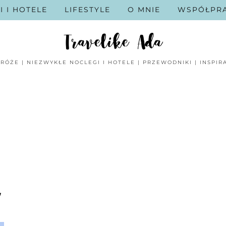
I I HOTELE
LIFESTYLE
O MNIE
WSPÓŁPR
RÓŻE | NIEZWYKŁE NOCLEGI I HOTELE | PRZEWODNIKI | INSPIR
W