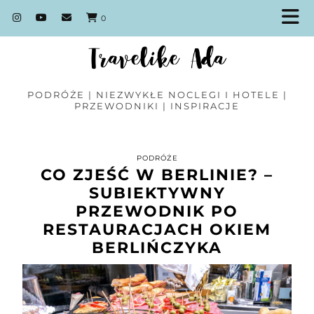
0
PODRÓŻE | NIEZWYKŁE NOCLEGI I HOTELE |
PRZEWODNIKI | INSPIRACJE
PODRÓŻE
CO ZJEŚĆ W BERLINIE? –
SUBIEKTYWNY
PRZEWODNIK PO
RESTAURACJACH OKIEM
BERLIŃCZYKA