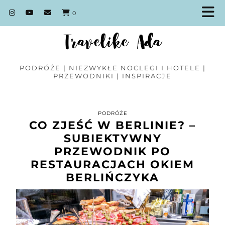
0
PODRÓŻE | NIEZWYKŁE NOCLEGI I HOTELE |
PRZEWODNIKI | INSPIRACJE
PODRÓŻE
CO ZJEŚĆ W BERLINIE? –
SUBIEKTYWNY
PRZEWODNIK PO
RESTAURACJACH OKIEM
BERLIŃCZYKA