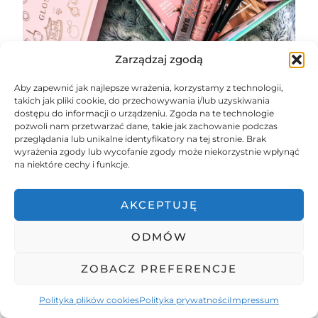
Zarządzaj zgodą
Aby zapewnić jak najlepsze wrażenia, korzystamy z technologii,
takich jak pliki cookie, do przechowywania i/lub uzyskiwania
Glossybox subskrybuję już parę dobrych miesięcy, a
dostępu do informacji o urządzeniu. Zgoda na te technologie
stało się to za sprawą mojej koleżanki z Berlina,
pozwoli nam przetwarzać dane, takie jak zachowanie podczas
która była nim wprost zachwycona i do momentu,
przeglądania lub unikalne identyfikatory na tej stronie. Brak
kiedy sama nie dostałam swojego pierwszego
wyrażenia zgody lub wycofanie zgody może niekorzystnie wpłynąć
pudełka, ciągle nie rozumiałam, skąd…
na niektóre cechy i funkcje.
CZYTAJ DALEJ
AKCEPTUJĘ
ODMÓW
ZOBACZ PREFERENCJE
© 2026
TRAVELIKE.ADA
POLITYKA COOKIES
POLITYKA
PRYWATNOŚCI
REGULAMIN SKLEPU
KONTAKT
Polityka plików cookies
Polityka prywatności
Impressum