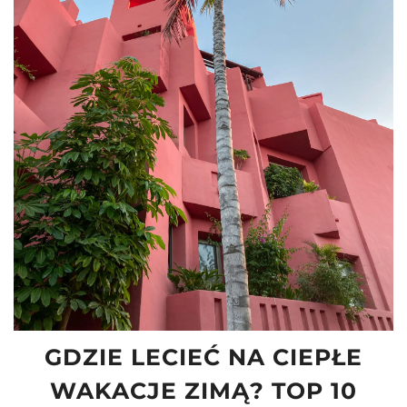
video
00:00
22:05
SUBSKRYBUJ KANAŁ NA YOUTUBE
Odtwarzacz
video