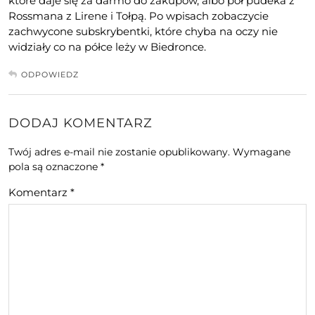
które daje się za darmo do zakupów, albo pół pudeka z
Rossmana z Lirene i Tołpą. Po wpisach zobaczycie
zachwycone subskrybentki, które chyba na oczy nie
widziały co na półce leży w Biedronce.
ODPOWIEDZ
DODAJ KOMENTARZ
Twój adres e-mail nie zostanie opublikowany.
Wymagane
pola są oznaczone
*
Komentarz
*