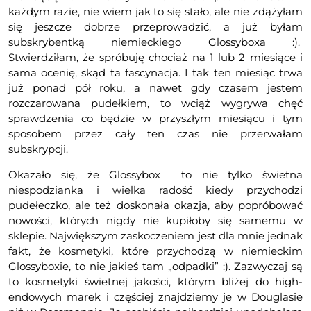
każdym razie, nie wiem jak to się stało, ale nie zdążyłam
się jeszcze dobrze przeprowadzić, a już byłam
subskrybentką niemieckiego Glossyboxa :).
Stwierdziłam, że spróbuję chociaż na 1 lub 2 miesiące i
sama ocenię, skąd ta fascynacja. I tak ten miesiąc trwa
już ponad pół roku, a nawet gdy czasem jestem
rozczarowana pudełkiem, to wciąż wygrywa chęć
sprawdzenia co będzie w przyszłym miesiącu i tym
sposobem przez cały ten czas nie przerwałam
subskrypcji.
Okazało się, że Glossybox to nie tylko świetna
niespodzianka i wielka radość kiedy przychodzi
pudełeczko, ale też doskonała okazja, aby popróbować
nowości, których nigdy nie kupiłoby się samemu w
sklepie. Największym zaskoczeniem jest dla mnie jednak
fakt, że kosmetyki, które przychodzą w niemieckim
Glossyboxie, to nie jakieś tam „odpadki” :). Zazwyczaj są
to kosmetyki świetnej jakości, którym bliżej do high-
endowych marek i częściej znajdziemy je w Douglasie