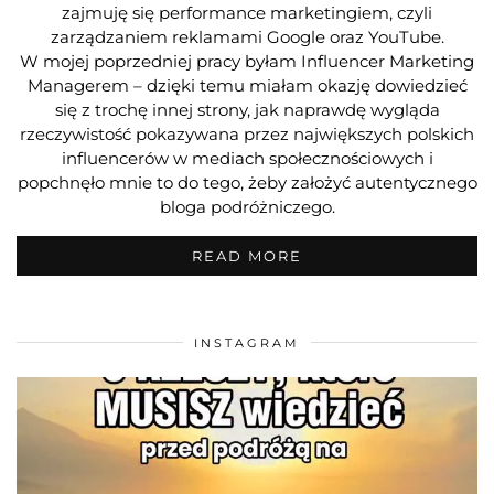
GDZIE LECIEĆ NA CIEPŁE
WAKACJE ZIMĄ? TOP 10
KIERUNKÓW NA ZIMOWY
URLOP W EUROPIE I NA
ŚWIECIE
Gdzie warto lecieć na ciepłe wakacje zimą w Europie i
na świecie? Jakie są najlepsze kierunki na grudzień,
styczeń i luty? Przedstawiam Wam top 10 kierunków na
zimowy urlop! Znajdą się tu zarówno egzotyczne
destynacje,…
CZYTAJ DALEJ