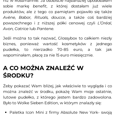
niż w Rossmannie. Ja osobiście najbardziej upodobałam
sobie markę
benefit
, z której dostałam już wiele
produktów, ale z tego co pamiętam pojawiło się także
Avène, Babor, Rituals, doucce
, a także coś bardziej
powszechnego i z niższej półki cenowej czyli
L’Oréal,
Avon, Catrice
lub
Pantene.
Jeśli można to tak nazwać, Glossybox to całkiem niezły
biznes, ponieważ wartość kosmetyków z jednego
pudełka, to nierzadko 70-85 euro, a tak jak
wspominałam, płacę za nie 15 euro miesięcznie.
A CO MOŻNA ZNALEŹĆ W
ŚRODKU?
Żeby pokazać Wam bliżej, jak właściwie to wygląda i co
można znaleźć w środku, pokażę Wam moje ostatnie,
lutowe pudełko, z którego jestem bardzo zadowolona.
Było to Wolke Sieben Edition, w którym znalazły się:
Paletka Icon Mini z firmy Absolute New York- swoją