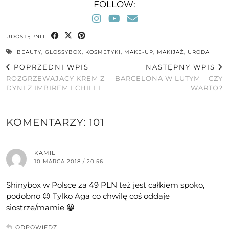
FOLLOW:
UDOSTĘPNIJ:
BEAUTY
,
GLOSSYBOX
,
KOSMETYKI
,
MAKE-UP
,
MAKIJAŻ
,
URODA
POPRZEDNI WPIS
NASTĘPNY WPIS
ROZGRZEWAJĄCY KREM Z
BARCELONA W LUTYM – CZY
DYNI Z IMBIREM I CHILLI
WARTO?
KOMENTARZY: 101
KAMIL
10 MARCA 2018 / 20:56
Shinybox w Polsce za 49 PLN też jest całkiem spoko,
podobno 😉 Tylko Aga co chwilę coś oddaje
siostrze/mamie 😀
ODPOWIEDZ