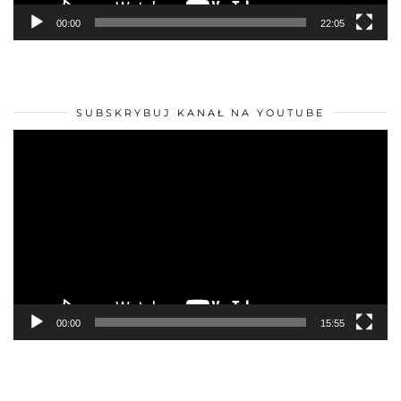
PRZEWODNIK PO LANZAROTE (176 STRON) +
MAPA