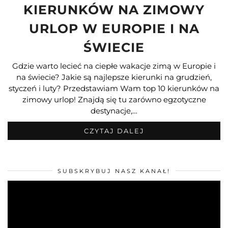
00:00
15:55
NASZ ŚLUB NA SANTORINI!
Odtwarzacz
video
00:00
11:11