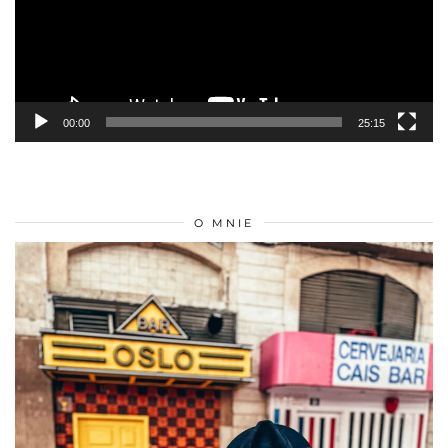
CO ZOBACZYĆ W APULII?
Odtwarzacz
video
00:00
23:59
POPULARNY POST