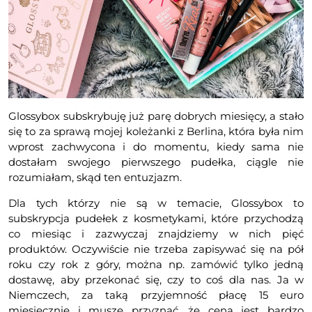
Glossybox subskrybuję już parę dobrych miesięcy, a stało
się to za sprawą mojej koleżanki z Berlina, która była nim
wprost zachwycona i do momentu, kiedy sama nie
dostałam swojego pierwszego pudełka, ciągle nie
rozumiałam, skąd ten entuzjazm.
Dla tych którzy nie są w temacie, Glossybox to
subskrypcja pudełek z kosmetykami, które przychodzą
co miesiąc i zazwyczaj znajdziemy w nich pięć
produktów. Oczywiście nie trzeba zapisywać się na pół
roku czy rok z góry, można np. zamówić tylko jedną
dostawę, aby przekonać się, czy to coś dla nas. Ja w
Niemczech, za taką przyjemność płacę 15 euro
miesięcznie i muszę przyznać, że cena jest bardzo