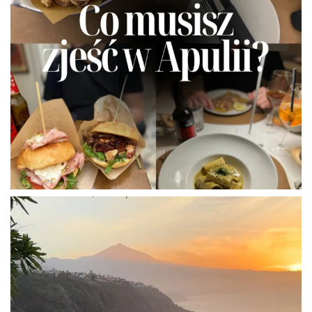
Mam na imię Ada, uwielbiam pisać i fotografować, a
jeszcze bardziej lubię wszystko co związane z
podróżami. Od 4 lat mieszkam w Berlinie, a na codzień
zajmuję się performance marketingiem, czyli
zarządzaniem reklamami Google oraz YouTube.
W mojej poprzedniej pracy byłam Influencer Marketing
Managerem – dzięki temu miałam okazję dowiedzieć
się z trochę innej strony, jak naprawdę wygląda
rzeczywistość pokazywana przez największych polskich
influencerów w mediach społecznościowych i
popchnęło mnie to do tego, żeby założyć autentycznego
bloga podróżniczego.
READ MORE