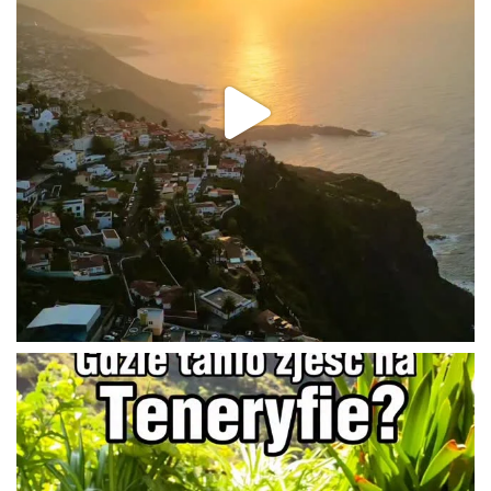
SUBSKRYBUJ NASZ KANAŁ!
Odtwarzacz
video
00:00
25:15
O MNIE