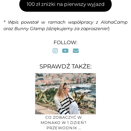
100 zł zniżki na pierwszy wyjazd
* Wpis powstał w ramach współpracy z AlohaCamp
oraz Bunny Glamp (dziękujemy za zaproszenie!
)
FOLLOW:
SPRAWDŹ TAKŻE:
CO ZOBACZYĆ W
MONAKO W 1 DZIEŃ?
PRZEWODNIK …