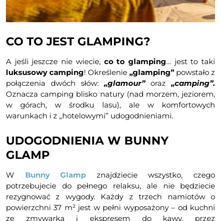
CO TO JEST GLAMPING?
A jeśli jeszcze nie wiecie,
co to glamping
… jest to taki
luksusowy camping
! Określenie
„glamping”
powstało z
połączenia dwóch słów:
„glamour”
oraz
„camping”.
Oznacza camping blisko natury (nad morzem, jeziorem,
w górach, w środku lasu), ale w komfortowych
warunkach i z „hotelowymi” udogodnieniami.
UDOGODNIENIA W BUNNY
GLAMP
W
Bunny Glamp
znajdziecie wszystko, czego
potrzebujecie do pełnego relaksu, ale nie będziecie
rezygnować z wygody. Każdy z trzech namiotów o
powierzchni 37 m² jest w pełni wyposażony – od kuchni
ze zmywarką i ekspresem do kawy, przez