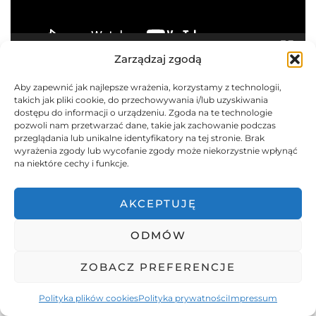
00:00
11:11
Zarządzaj zgodą
Aby zapewnić jak najlepsze wrażenia, korzystamy z technologii,
takich jak pliki cookie, do przechowywania i/lub uzyskiwania
dostępu do informacji o urządzeniu. Zgoda na te technologie
CO ZOBACZYĆ W APULII?
pozwoli nam przetwarzać dane, takie jak zachowanie podczas
Odtwarzacz
przeglądania lub unikalne identyfikatory na tej stronie. Brak
wyrażenia zgody lub wycofanie zgody może niekorzystnie wpłynąć
video
na niektóre cechy i funkcje.
AKCEPTUJĘ
ODMÓW
ZOBACZ PREFERENCJE
00:00
23:59
Polityka plików cookies
Polityka prywatności
Impressum