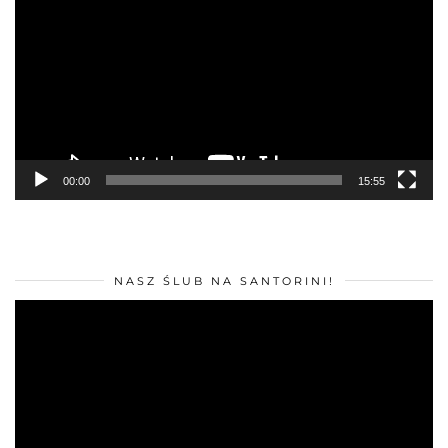
00:00
15:55
NASZ ŚLUB NA SANTORINI!
Odtwarzacz
video