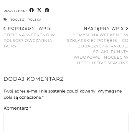
UDOSTĘPNIJ:
NOCLEGI
,
POLSKA
POPRZEDNI WPIS
NASTĘPNY WPIS
GDZIE NA WEEKEND W
POMYSŁ NA WEEKEND W
POLSCE? OWCZARNIA
SZKLARSKIEJ PORĘBIE – CO
TATRY
ZOBACZYĆ? ATRAKCJE,
SZLAKI, PUNKTY
WIDOKOWE I NOCLEG W
HOTELU FIVE SEASONS
DODAJ KOMENTARZ
Twój adres e-mail nie zostanie opublikowany.
Wymagane
pola są oznaczone
*
Komentarz
*