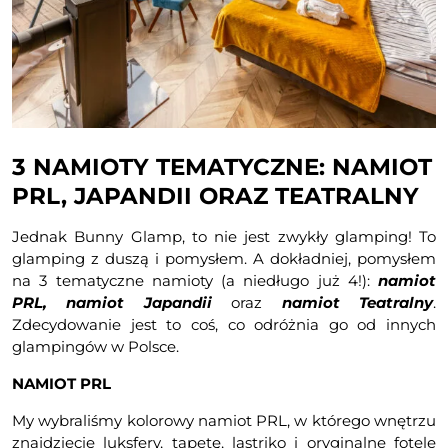
3 NAMIOTY TEMATYCZNE: NAMIOT
PRL, JAPANDII ORAZ TEATRALNY
Jednak Bunny Glamp, to nie jest zwykły glamping! To
glamping z duszą i pomysłem. A dokładniej, pomysłem
na 3 tematyczne namioty (a niedługo już 4!):
namiot
PRL, namiot Japandii
oraz
namiot Teatralny
.
Zdecydowanie jest to coś, co odróżnia go od innych
glampingów w Polsce.
NAMIOT PRL
My wybraliśmy kolorowy namiot PRL, w którego wnętrzu
znajdziecie luksfery, tapetę, lastriko i oryginalne fotele