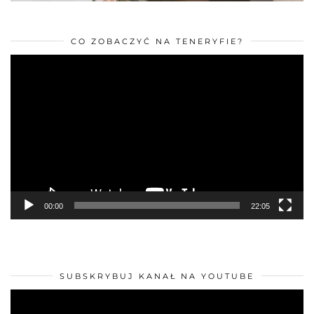
CO ZOBACZYĆ NA TENERYFIE?
Odtwarzacz
video
00:00
22:05
SUBSKRYBUJ KANAŁ NA YOUTUBE
Odtwarzacz
video