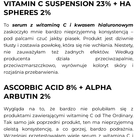
VITAMIN C SUSPENSION 23% + HA
SPHERES 2%
To
serum z witaminą C i kwasem hialuronowym
zaskoczyło mnie bardzo nieprzyjemną konsystencją –
pod palcami czuć jakby piasek. Produkt jest dziwnie
tłusty i zostawia powłokę, która się nie wchłania. Niestety,
nie zauważyłam też żadnych efektów. Według
producenta działa przeciwzapalnie,
przeciwzmarszczkowo, wyrównuje koloryt skóry i
rozjaśnia przebarwienia.
ASCORBIC ACID 8% + ALPHA
ARBUTIN 2%
Wygląda na to, że bardzo nie polubiłam się z
produktami zawierającymi witaminę C od The Ordinary.
Tak samo jak poprzedni produkt, ten ma nieprzyjemną
oleistą konsystencję, a co gorzej, bardzo podrażnia.
Wcześniej przetestowałam wiele serum z witaminą C i