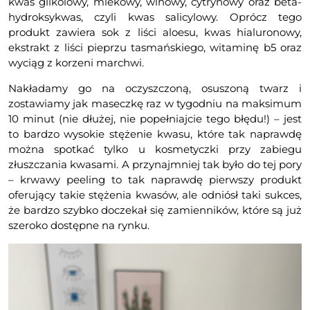
kwas glikolowy, mlekowy, winowy, cytrynowy oraz beta-
hydroksykwas, czyli kwas salicylowy. Oprócz tego
produkt zawiera sok z liści aloesu, kwas hialuronowy,
ekstrakt z liści pieprzu tasmańskiego, witaminę b5 oraz
wyciąg z korzeni marchwi.
Nakładamy go na oczyszczoną, osuszoną twarz i
zostawiamy jak maseczkę raz w tygodniu na maksimum
10 minut (nie dłużej, nie popełniajcie tego błędu!) – jest
to bardzo wysokie stężenie kwasu, które tak naprawdę
można spotkać tylko u kosmetyczki przy zabiegu
złuszczania kwasami. A przynajmniej tak było do tej pory
– krwawy peeling to tak naprawdę pierwszy produkt
oferujący takie stężenia kwasów, ale odniósł taki sukces,
że bardzo szybko doczekał się zamienników, które są już
szeroko dostępne na rynku.