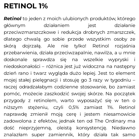
RETINOL 1%
Retinol
to jeden z moich ulubionych produktów, którego
głównym działaniem jest działanie
przeciwzmarszczkowe i redukcja drobnych zmarszczek,
dlatego chwalą go sobie przede wszystkim osoby ze
skórą dojrzałą. Ale nie tylko! Retinol rozjaśnia
przebarwienia, działa przeciwzapalnie, nawilża, a u mnie
doskonale sprawdza się na wszelkie wypryski i
niedoskonałości – różnica jest już widoczna na następny
dzień rano i twarz wygląda dużo lepiej. Jest to element
mojej stałej pielęgnacji i stosuję go 3 razy w tygodniu –
raczej odradzałabym codzienne stosowanie, bo zamiast
pomóc, możecie zaszkodzić swojej skórze. Na początek
przygody z retinolem, warto wyposażyć się w ten o
niższym stężeniu, czyli 0,5% zamiast 1%. Retinol
naprawdę zmienił moją cerę i jestem niesamowicie
zadowolona z efektów, jednak ten od The Ordinary ma
dość nieprzyjemną, oleistą konsystencję. Niedawno
znalazłam super zamiennik, który działa tak samo