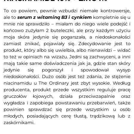
To co powiem, pewnie wzbudzi niemałe kontrowersje,
ale to
serum z witaminą B3 i cynkiem
kompletnie się u
mnie nie sprawdziło – miałam do niego wiele podejść i
końcowo zużyłam 2 buteleczki, ale przy każdym użyciu
moja skóra jedynie się pogarszała, a niedoskonałości
zamiast znikać, pojawiały się. Zdecydowanie jest to
produkt, który albo się uwielbia, albo nienawidzi – widać
to też w opiniach na wizażu. Jedni są zachwyceni, a inni
mają takie same doświadczenia jak ja, gdzie stan skóry
jedynie się pogorszył i spowodował wysyp
niedoskonałości. Dużo osób jest też zdania, że stężenie
niacinamidu u The Ordinary jest zbyt wysokie. Według
producenta, produkt przede wszystkim reguluje pracę
gruczołów łojowych, działa przeciwzapalnie oraz
wygładza i zapobiega powstawaniu przebarwień, także
powinien sprawdzać się przede wszystkim u osób
młodych, posiadających cerę tłustą, trądzikową lub z
zaskórnikami.