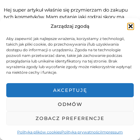
Hej super artykuł właśnie się przymierzam do zakupu
tych kosmetyków. Mam pytanie jaki rodzaj skory ma
pani? Bo może mam podobna albo zupełnie inną, wiec
Zarządzaj zgodą
może te kosmetyki z wit C będą dobre akurat dla mnie
☺️ dzięki, recenzja naprawdę pomogła
Aby zapewnić jak najlepsze wrażenia, korzystamy z technologii,
takich jak pliki cookie, do przechowywania i/lub uzyskiwania
dostępu do informacji o urządzeniu. Zgoda na te technologie
ODPOWIEDZ
pozwoli nam przetwarzać dane, takie jak zachowanie podczas
przeglądania lub unikalne identyfikatory na tej stronie. Brak
wyrażenia zgody lub wycofanie zgody może niekorzystnie wpłynąć
ADA
na niektóre cechy i funkcje.
AUTOR
19 CZERWCA 2023 / 22:58
AKCEPTUJĘ
Mam cerę mieszaną, w kierunku tłustej. Jednak jeśli
chodzi o te kosmetyki z wit. C, to nie sądzę, żeby
ODMÓW
zależało to od rodzaju cery – te są po prostu kiepskie i
na 100% warto wybrać inną markę. Na wizażu też
ZOBACZ PREFERENCJE
niestety mają słabe recenzje, więc to nie tylko moja
opinia. Jeśli chodzi o inne produkty z wpisu, to jak
najbardziej polecam! Pisałam wpis 2 lata temu i wciąż
Polityka plików cookies
Polityka prywatności
Impressum
od tamtego czasu kosmetyki the Ordinary stosuję na