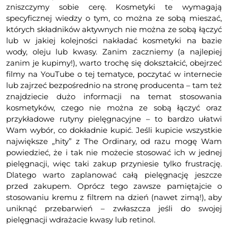
zniszczymy sobie cerę. Kosmetyki te wymagają
specyficznej wiedzy o tym, co można ze sobą mieszać,
których składników aktywnych nie można ze sobą łączyć
lub w jakiej kolejności nakładać kosmetyki na bazie
wody, oleju lub kwasy. Zanim zaczniemy (a najlepiej
zanim je kupimy!), warto trochę się dokształcić, obejrzeć
filmy na YouTube o tej tematyce, poczytać w internecie
lub zajrzeć bezpośrednio na stronę producenta – tam też
znajdziecie dużo informacji na temat stosowania
kosmetyków, czego nie można ze sobą łączyć oraz
przykładowe rutyny pielęgnacyjne – to bardzo ułatwi
Wam wybór, co dokładnie kupić. Jeśli kupicie wszystkie
największe „hity” z The Ordinary, od razu mogę Wam
powiedzieć, że i tak nie możecie stosować ich w jednej
pielęgnacji, więc taki zakup przyniesie tylko frustrację.
Dlatego warto zaplanować całą pielęgnację jeszcze
przed zakupem. Oprócz tego zawsze pamiętajcie o
stosowaniu kremu z filtrem na dzień (nawet zimą!), aby
uniknąć przebarwień – zwłaszcza jeśli do swojej
pielęgnacji wdrażacie kwasy lub retinol.