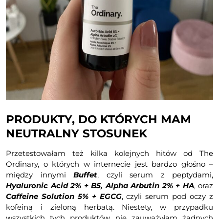
PRODUKTY, DO KTÓRYCH MAM
NEUTRALNY STOSUNEK
Przetestowałam też kilka kolejnych hitów od The
Ordinary, o których w internecie jest bardzo głośno –
między innymi
Buffet
, czyli serum z peptydami,
Hyaluronic Acid 2% + B5, Alpha Arbutin 2% + HA
, oraz
Caffeine Solution 5% + EGCG
, czyli serum pod oczy z
kofeiną i zieloną herbatą. Niestety, w przypadku
wszystkich tych produktów, nie zauważyłam żadnych