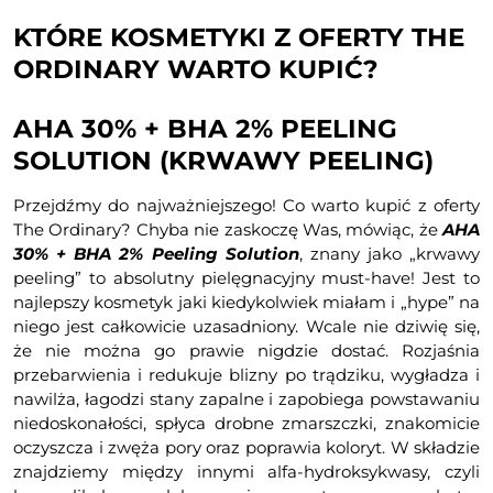
KTÓRE KOSMETYKI Z OFERTY THE
ORDINARY WARTO KUPIĆ?
AHA 30% + BHA 2% PEELING
SOLUTION (KRWAWY PEELING)
Przejdźmy do najważniejszego! Co warto kupić z oferty
The Ordinary? Chyba nie zaskoczę Was, mówiąc, że
AHA
30% + BHA 2% Peeling Solution
, znany jako „krwawy
peeling” to absolutny pielęgnacyjny must-have! Jest to
najlepszy kosmetyk jaki kiedykolwiek miałam i „hype” na
niego jest całkowicie uzasadniony. Wcale nie dziwię się,
że nie można go prawie nigdzie dostać. Rozjaśnia
przebarwienia i redukuje blizny po trądziku, wygładza i
nawilża, łagodzi stany zapalne i zapobiega powstawaniu
niedoskonałości, spłyca drobne zmarszczki, znakomicie
oczyszcza i zwęża pory oraz poprawia koloryt. W składzie
znajdziemy między innymi alfa-hydroksykwasy, czyli