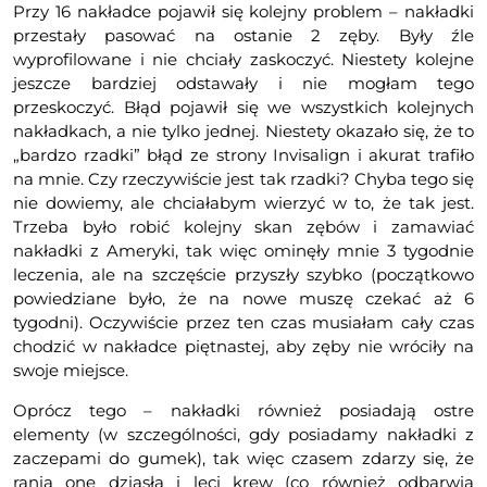
Przy 16 nakładce pojawił się kolejny problem – nakładki
przestały pasować na ostanie 2 zęby. Były źle
wyprofilowane i nie chciały zaskoczyć. Niestety kolejne
jeszcze bardziej odstawały i nie mogłam tego
przeskoczyć. Błąd pojawił się we wszystkich kolejnych
nakładkach, a nie tylko jednej. Niestety okazało się, że to
„bardzo rzadki” błąd ze strony Invisalign i akurat trafiło
na mnie. Czy rzeczywiście jest tak rzadki? Chyba tego się
nie dowiemy, ale chciałabym wierzyć w to, że tak jest.
Trzeba było robić kolejny skan zębów i zamawiać
nakładki z Ameryki, tak więc ominęły mnie 3 tygodnie
leczenia, ale na szczęście przyszły szybko (początkowo
powiedziane było, że na nowe muszę czekać aż 6
tygodni). Oczywiście przez ten czas musiałam cały czas
chodzić w nakładce piętnastej, aby zęby nie wróciły na
swoje miejsce.
Oprócz tego – nakładki również posiadają ostre
elementy (w szczególności, gdy posiadamy nakładki z
zaczepami do gumek), tak więc czasem zdarzy się, że
ranią one dziąsła i leci krew (co również odbarwia