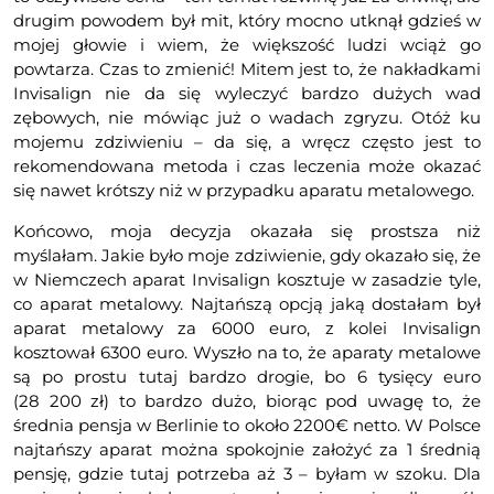
drugim powodem był mit, który mocno utknął gdzieś w
mojej głowie i wiem, że większość ludzi wciąż go
powtarza. Czas to zmienić! Mitem jest to, że nakładkami
Invisalign nie da się wyleczyć bardzo dużych wad
zębowych, nie mówiąc już o wadach zgryzu. Otóż ku
mojemu zdziwieniu – da się, a wręcz często jest to
rekomendowana metoda i czas leczenia może okazać
się nawet krótszy niż w przypadku aparatu metalowego.
Końcowo, moja decyzja okazała się prostsza niż
myślałam. Jakie było moje zdziwienie, gdy okazało się, że
w Niemczech aparat Invisalign kosztuje w zasadzie tyle,
co aparat metalowy. Najtańszą opcją jaką dostałam był
aparat metalowy za 6000 euro, z kolei Invisalign
kosztował 6300 euro. Wyszło na to, że aparaty metalowe
są po prostu tutaj bardzo drogie, bo 6 tysięcy euro
(28 200 zł) to bardzo dużo, biorąc pod uwagę to, że
średnia pensja w Berlinie to około 2200€ netto. W Polsce
najtańszy aparat można spokojnie założyć za 1 średnią
pensję, gdzie tutaj potrzeba aż 3 – byłam w szoku. Dla