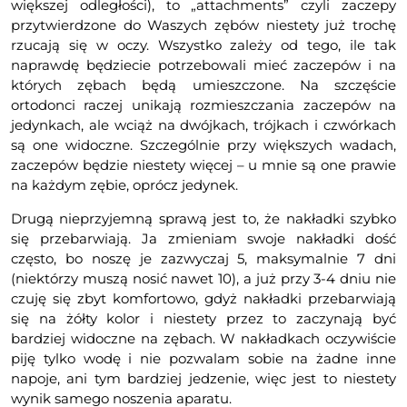
większej odległości), to „attachments” czyli zaczepy
przytwierdzone do Waszych zębów niestety już trochę
rzucają się w oczy. Wszystko zależy od tego, ile tak
naprawdę będziecie potrzebowali mieć zaczepów i na
których zębach będą umieszczone. Na szczęście
ortodonci raczej unikają rozmieszczania zaczepów na
jedynkach, ale wciąż na dwójkach, trójkach i czwórkach
są one widoczne. Szczególnie przy większych wadach,
zaczepów będzie niestety więcej – u mnie są one prawie
na każdym zębie, oprócz jedynek.
Drugą nieprzyjemną sprawą jest to, że nakładki szybko
się przebarwiają. Ja zmieniam swoje nakładki dość
często, bo noszę je zazwyczaj 5, maksymalnie 7 dni
(niektórzy muszą nosić nawet 10), a już przy 3-4 dniu nie
czuję się zbyt komfortowo, gdyż nakładki przebarwiają
się na żółty kolor i niestety przez to zaczynają być
bardziej widoczne na zębach. W nakładkach oczywiście
piję tylko wodę i nie pozwalam sobie na żadne inne
napoje, ani tym bardziej jedzenie, więc jest to niestety
wynik samego noszenia aparatu.