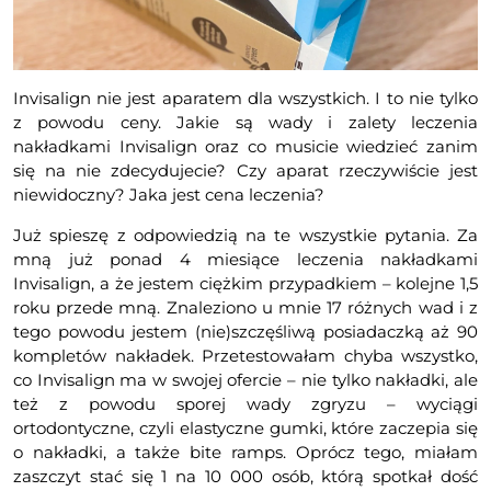
Invisalign nie jest aparatem dla wszystkich. I to nie tylko
z powodu ceny. Jakie są wady i zalety leczenia
nakładkami Invisalign oraz co musicie wiedzieć zanim
się na nie zdecydujecie? Czy aparat rzeczywiście jest
niewidoczny? Jaka jest cena leczenia?
Już spieszę z odpowiedzią na te wszystkie pytania. Za
mną już ponad 4 miesiące leczenia nakładkami
Invisalign, a że jestem ciężkim przypadkiem – kolejne 1,5
roku przede mną. Znaleziono u mnie 17 różnych wad i z
tego powodu jestem (nie)szczęśliwą posiadaczką aż 90
kompletów nakładek. Przetestowałam chyba wszystko,
co Invisalign ma w swojej ofercie – nie tylko nakładki, ale
też z powodu sporej wady zgryzu – wyciągi
ortodontyczne, czyli elastyczne gumki, które zaczepia się
o nakładki, a także bite ramps. Oprócz tego, miałam
zaszczyt stać się 1 na 10 000 osób, którą spotkał dość