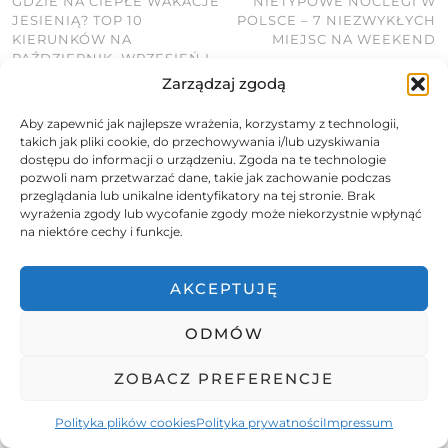
GDZIE NA CIEPŁE WAKACJE
NIETYPOWE NOCLEGI W
JESIENIĄ? TOP 10
POLSCE – 7 NIEZWYKŁYCH
KIERUNKÓW NA
MIEJSC NA WEEKEND
PAŹDZIERNIK, WRZESIEŃ I
LISTOPAD
Zarządzaj zgodą
Aby zapewnić jak najlepsze wrażenia, korzystamy z technologii,
KOMENTARZY: 29
takich jak pliki cookie, do przechowywania i/lub uzyskiwania
dostępu do informacji o urządzeniu. Zgoda na te technologie
pozwoli nam przetwarzać dane, takie jak zachowanie podczas
przeglądania lub unikalne identyfikatory na tej stronie. Brak
PACJETKA
wyrażenia zgody lub wycofanie zgody może niekorzystnie wpłynąć
12 STYCZNIA 2023 / 05:03
na niektóre cechy i funkcje.
Mam takie nakładki. Obecnie noszę 12 parę. Nie jestem
AKCEPTUJĘ
młodą, bo l.69 kończę w kwietniu 2023.
Zdecydowałam się na tą metodę, bo nakładki są
estetyczne, mało widoczne i nie wymagają częstych
ODMÓW
kontroli. Zaś wysoka cena jaką zapłaciłam daje mi
bezpieczeństwo, finansowe procesu leczenia.
ZOBACZ PREFERENCJE
ODPOWIEDZ
Polityka plików cookies
Polityka prywatności
Impressum