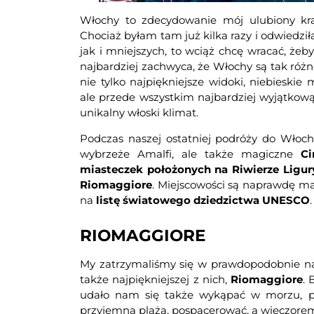
Włochy to zdecydowanie mój ulubiony kra
Chociaż byłam tam już kilka razy i odwiedzi
jak i mniejszych, to wciąż chcę wracać, że
najbardziej zachwyca, że Włochy są tak róż
nie tylko najpiękniejsze widoki, niebieski
ale przede wszystkim najbardziej wyjątkową
unikalny włoski klimat.
Podczas naszej ostatniej podróży do Włoch,
wybrzeże Amalfi, ale także magiczne
Ci
miasteczek położonych na Riwierze Liguryj
Riomaggiore
. Miejscowości są naprawdę ma
na
listę światowego dziedzictwa UNESCO
.
RIOMAGGIORE
My zatrzymaliśmy się w prawdopodobnie najb
także najpiękniejszej z nich,
Riomaggiore
. 
udało nam się także wykąpać w morzu, po
przyjemna plaża, pospacerować, a wieczorem 