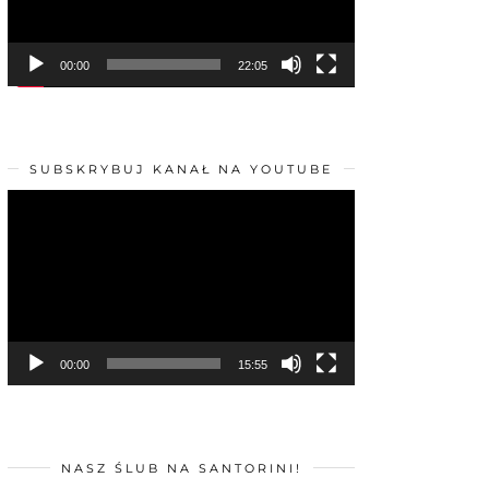
00:00
22:05
SUBSKRYBUJ KANAŁ NA YOUTUBE
Odtwarzacz
video
00:00
15:55
NASZ ŚLUB NA SANTORINI!