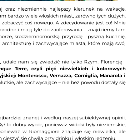
j oraz niezmiennie najlepszy kierunek na wakacje.
łam bardzo wiele włoskich miast, zarówno tych dużych,
by zobaczyć coś nowego. A zdecydowanie jest co! Mnie
norodne i mają tyle do zaoferowania – znajdziemy tam
e morze, śródziemnomorską przyrodę i pyszną kuchnię,
 architekturę i zachwycające miasta, które mają swój
 udało nam się zwiedzić nie tylko Rzym, Florencję i
nque Terre, czyli pięć niewielkich i kolorowych
skiej: Monterosso, Vernazza, Corniglia, Manarola i
lutkie, ale zachwycające – nie bez powodu dostały się
ardziej znanej i według naszej subiektywnej opinii,
Był to dobry wybór, ponieważ widoki były nieziemskie,
nieważ w Riomaggiore znajduje się niewielka, ale
cieszyć się chwilą przy drinku i włoskim jedzeniu.