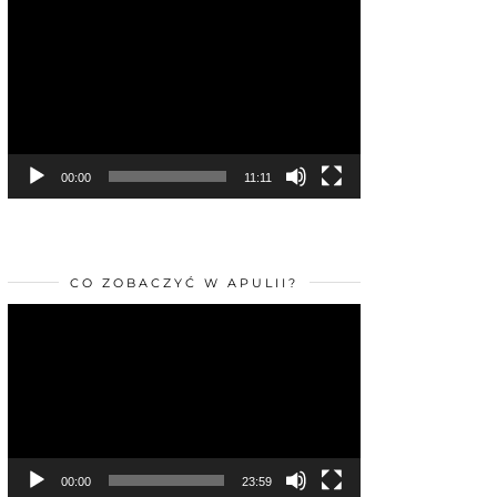
Odtwarzacz
video
00:00
11:11
CO ZOBACZYĆ W APULII?
Odtwarzacz
video
00:00
23:59