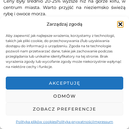
Ceny były średnio 20-25% wyższe niż na górze klifu, w
centrum miasta. Warto przyjść na nieziemsko świeżą
rybę i owoce morza.
Zarządzaj zgodą
Aby zapewnić jak najlepsze wrażenia, korzystamy z technologii,
takich jak pliki cookie, do przechowywania i/lub uzyskiwania
dostępu do informacji o urządzeniu. Zgoda na te technologie
pozwoli nam przetwarzać dane, takie jak zachowanie podczas
przeglądania lub unikalne identyfikatory na tej stronie. Brak
wyrażenia zgody lub wycofanie zgody może niekorzystnie wpłynąć
na niektóre cechy i funkcje.
AKCEPTUJĘ
ODMÓW
ZOBACZ PREFERENCJE
Polityka plików cookies
Polityka prywatności
Impressum