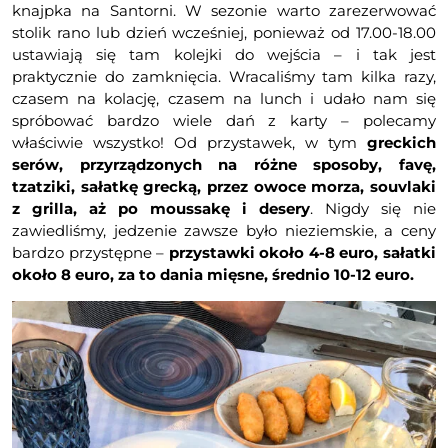
knajpka na Santorni. W sezonie warto zarezerwować
stolik rano lub dzień wcześniej, ponieważ od 17.00-18.00
ustawiają się tam kolejki do wejścia – i tak jest
praktycznie do zamknięcia. Wracaliśmy tam kilka razy,
czasem na kolację, czasem na lunch i udało nam się
spróbować bardzo wiele dań z karty – polecamy
właściwie wszystko! Od przystawek, w tym
greckich
serów, przyrządzonych na różne sposoby, favę,
tzatziki, sałatkę grecką, przez owoce morza, souvlaki
z grilla, aż po moussakę i desery
. Nigdy się nie
zawiedliśmy, jedzenie zawsze było nieziemskie, a ceny
bardzo przystępne –
przystawki około 4-8 euro, sałatki
około 8 euro, za to dania mięsne, średnio 10-12 euro.