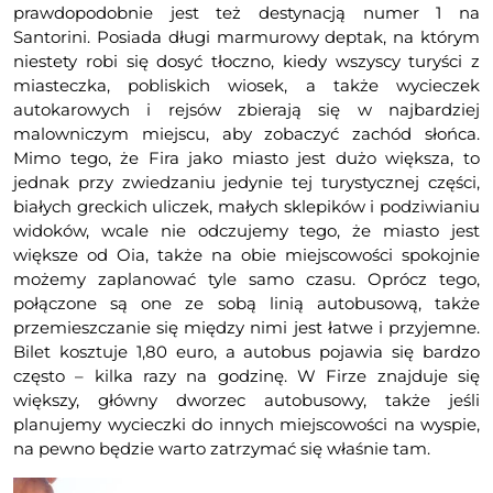
prawdopodobnie jest też destynacją numer 1 na
Santorini. Posiada długi marmurowy deptak, na którym
niestety robi się dosyć tłoczno, kiedy wszyscy turyści z
miasteczka, pobliskich wiosek, a także wycieczek
autokarowych i rejsów zbierają się w najbardziej
malowniczym miejscu, aby zobaczyć zachód słońca.
Mimo tego, że Fira jako miasto jest dużo większa, to
jednak przy zwiedzaniu jedynie tej turystycznej części,
białych greckich uliczek, małych sklepików i podziwianiu
widoków, wcale nie odczujemy tego, że miasto jest
większe od Oia, także na obie miejscowości spokojnie
możemy zaplanować tyle samo czasu. Oprócz tego,
połączone są one ze sobą linią autobusową, także
przemieszczanie się między nimi jest łatwe i przyjemne.
Bilet kosztuje 1,80 euro, a autobus pojawia się bardzo
często – kilka razy na godzinę. W Firze znajduje się
większy, główny dworzec autobusowy, także jeśli
planujemy wycieczki do innych miejscowości na wyspie,
na pewno będzie warto zatrzymać się właśnie tam.