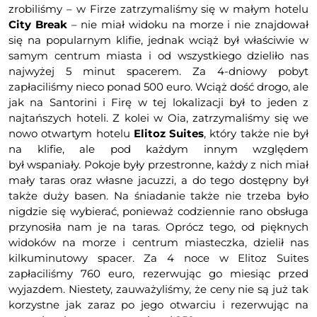
zrobiliśmy – w Firze zatrzymaliśmy się w małym hotelu
City Break
– nie miał widoku na morze i nie znajdował
się na popularnym klifie, jednak wciąż był właściwie w
samym centrum miasta i od wszystkiego dzieliło nas
najwyżej 5 minut spacerem. Za 4-dniowy pobyt
zapłaciliśmy nieco ponad 500 euro. Wciąż dość drogo, ale
jak na Santorini i Firę w tej lokalizacji był to jeden z
najtańszych hoteli. Z kolei w Oia, zatrzymaliśmy się we
nowo otwartym hotelu
Elitoz Suites
, który także nie był
na klifie, ale pod każdym innym względem
był wspaniały. Pokoje były przestronne, każdy z nich miał
mały taras oraz własne jacuzzi, a do tego dostępny był
także duży basen. Na śniadanie także nie trzeba było
nigdzie się wybierać, ponieważ codziennie rano obsługa
przynosiła nam je na taras. Oprócz tego, od pięknych
widoków na morze i centrum miasteczka, dzielił nas
kilkuminutowy spacer. Za 4 noce w Elitoz Suites
zapłaciliśmy 760 euro, rezerwując go miesiąc przed
wyjazdem. Niestety, zauważyliśmy, że ceny nie są już tak
korzystne jak zaraz po jego otwarciu i rezerwując na