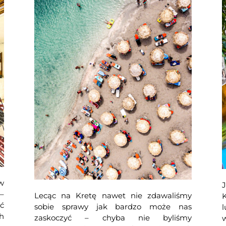
w
–
Lecąc na Kretę nawet nie zdawaliśmy
K
ć
sobie sprawy jak bardzo może nas
l
h
zaskoczyć – chyba nie byliśmy