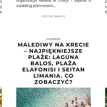
organizacja wesela w Grecji – będzie o
 z
p
wedding plannerach,…
j
e
CZYTAJ DALEJ
PODRÓŻE
MALEDIWY NA KRECIE
– NAJPIĘKNIEJSZE
PLAŻE: LAGUNA
BALOS, PLAŻA
ELAFONISI I SEITAN
LIMANIA. CO
ZOBACZYĆ?