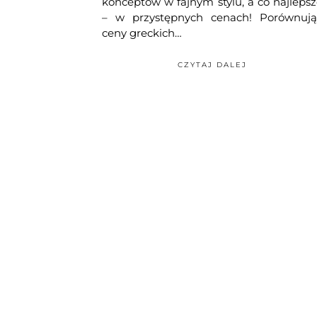
konceptów w fajnym stylu, a co najleps
– w przystępnych cenach! Porównują
ceny greckich…
CZYTAJ DALEJ