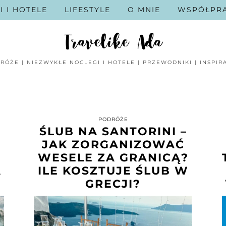
I I HOTELE
LIFESTYLE
O MNIE
WSPÓŁPR
RÓŻE | NIEZWYKŁE NOCLEGI I HOTELE | PRZEWODNIKI | INSPIR
PODRÓŻE
ŚLUB NA SANTORINI –
JAK ZORGANIZOWAĆ
WESELE ZA GRANICĄ?
A
ILE KOSZTUJE ŚLUB W
GRECJI?