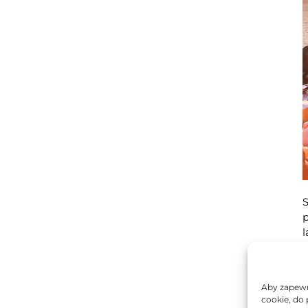
S
l
p
Aby zapewni
cookie, do