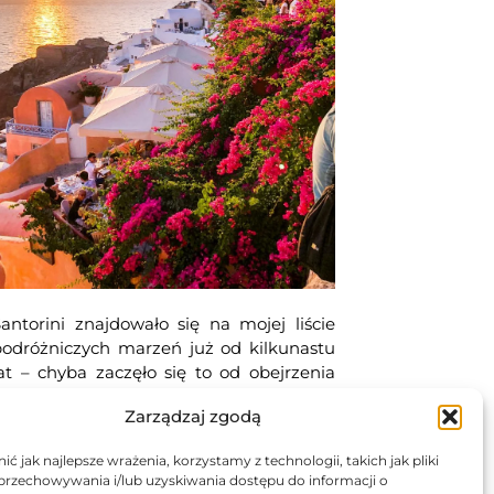
antorini znajdowało się na mojej liście
podróżniczych marzeń już od kilkunastu
at – chyba zaczęło się to od obejrzenia
filmu „Stowarzyszenie Wędrujących
Zarządzaj zgodą
Dżinsów”. Niestety, z każdym rokiem
opularność wysypy rosła, a w tym także
ć jak najlepsze wrażenia, korzystamy z technologii, takich jak pliki
tłumy…
 przechowywania i/lub uzyskiwania dostępu do informacji o