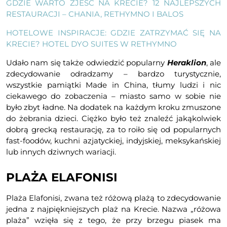
GDZIE WARTO ZJEŚĆ NA KRECIE? 12 NAJLEPSZYCH
RESTAURACJI – CHANIA, RETHYMNO I BALOS
HOTELOWE INSPIRACJE: GDZIE ZATRZYMAĆ SIĘ NA
KRECIE? HOTEL DYO SUITES W RETHYMNO
Udało nam się także odwiedzić popularny
Heraklion
, ale
zdecydowanie odradzamy – bardzo turystycznie,
wszystkie pamiątki Made in China, tłumy ludzi i nic
ciekawego do zobaczenia – miasto samo w sobie nie
było zbyt ładne. Na dodatek na każdym kroku zmuszone
do żebrania dzieci. Ciężko było też znaleźć jakąkolwiek
dobrą grecką restaurację, za to roiło się od popularnych
fast-foodów, kuchni azjatyckiej, indyjskiej, meksykańskiej
lub innych dziwnych wariacji.
PLAŻA ELAFONISI
Plaża Elafonisi, zwana też różową plażą to zdecydowanie
jedna z najpiękniejszych plaż na Krecie. Nazwa „różowa
plaża” wzięła się z tego, że przy brzegu piasek ma