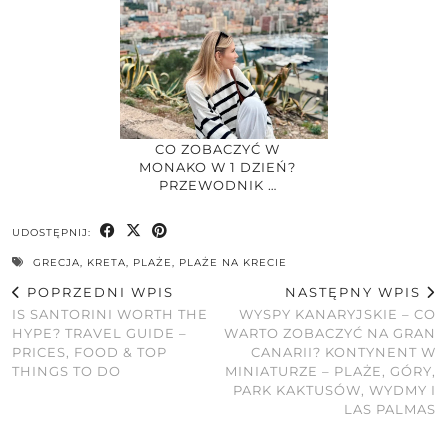
CO ZOBACZYĆ W
MONAKO W 1 DZIEŃ?
PRZEWODNIK …
UDOSTĘPNIJ:
GRECJA
,
KRETA
,
PLAŻE
,
PLAŻE NA KRECIE
POPRZEDNI WPIS
NASTĘPNY WPIS
IS SANTORINI WORTH THE
WYSPY KANARYJSKIE – CO
HYPE? TRAVEL GUIDE –
WARTO ZOBACZYĆ NA GRAN
PRICES, FOOD & TOP
CANARII? KONTYNENT W
THINGS TO DO
MINIATURZE – PLAŻE, GÓRY,
PARK KAKTUSÓW, WYDMY I
LAS PALMAS