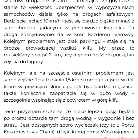
szutrowa droga bez asfaltu – pamiętajcie, że gdy coś się
stanie to większość ubezpieczeń w wypożyczalniach
samochodów działa tylko na drogach asfaltowych.
Będziecie jechać 10km/h i jest się bardzo ciężko minąć z
samochodami jadącymi w przeciwnym kierunku. Ta
droga zdecydowanie da w kość każdemu kierowcy.
Kolejnym problemem jest brak parkingu – staje się na
drodze prowadzącej wzdłuż klifu. My przez to
musieliśmy przejść 2 km, aby dopiero dojść do początku
zejścia do laguny.
Kolejnym, ale na szczęście ostatnim problemem jest
samo zejście. Jest to około 1,5 km stromego zejścia w dół,
które w prażącym słońcu potrafi być bardzo męczące,
także koniecznie zaopatrzcie się w dużo wody –
szczególnie wspinając się z powrotem w górę klifu.
Teraz przyznam szczerze, że nieco lepszą opcją będzie
po prostu dotarcie tam drogą wodną – wygodnie i bez
stresu. Jest dostępnych sporo wycieczek (czy to z Portu
Kissamos czy z Chani), dzięki której omija Was najgorsza